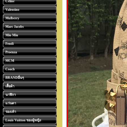
Celine
Valentino
Mulberry
Marc Jacobs
Miu Miu
Fendi
Proenza
MCM
Coach
BRANDอื่นๆ
เสื้อผ้า
นาฬิกา
แว่นตา
รองเท้า
Louis Vuitton ของผู้หญิง