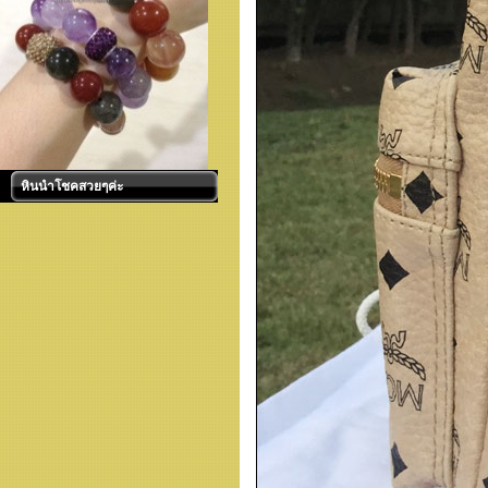
หินนำโชคสวยๆค่ะ