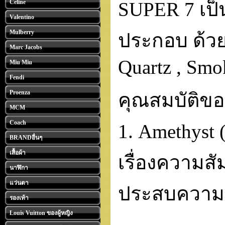
Celine
SUPER 7 เป็
Valentino
Mulberry
ประกอบ ด้วยแ
Marc Jacobs
Quartz , Smok
Miu Miu
Fendi
Proenza
คุณสมบัติของ
MCM
Coach
1. Amethyst
BRANDอื่นๆ
เสื้อผ้า
เรื่องความส
นาฬิกา
แว่นตา
ประสบความส
รองเท้า
Louis Vuitton ของผู้หญิง