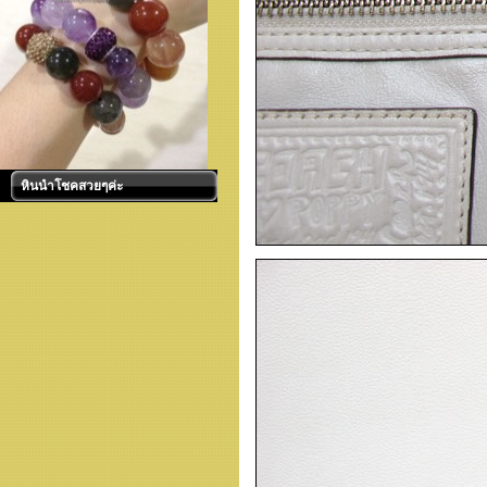
หินนำโชคสวยๆค่ะ