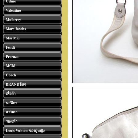
Celine
Valentino
Mulberry
Marc Jacobs
Miu Miu
Fendi
Proenza
MCM
Coach
BRANDอื่นๆ
เสื้อผ้า
นาฬิกา
แว่นตา
รองเท้า
Louis Vuitton ของผู้หญิง