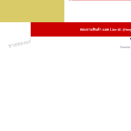
สอบถามสินค้า แอด Line id: @megs