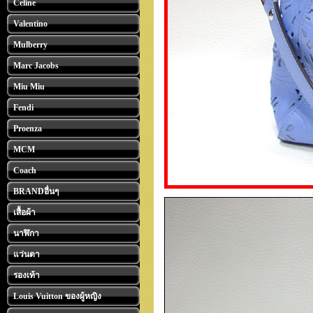
Celine
Valentino
Mulberry
Marc Jacobs
Miu Miu
Fendi
Proenza
MCM
Coach
BRANDอื่นๆ
เสื้อผ้า
นาฬิกา
แว่นตา
รองเท้า
Louis Vuitton ของผู้หญิง