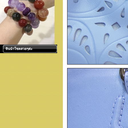
หินนำโชคสวยๆค่ะ