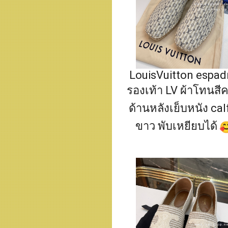
LouisVuitton espadr
รองเท้า LV ผ้าโทนสีค
ด้านหลังเย็บหนัง calf
ขาว พับเหยียบได้