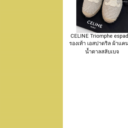
CELINE Triomphe espadr
รองเท้า เอสปาดริล ผ้าแค
น้ำตาลสลับเบจ