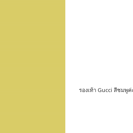
รองเท้า Gucci สีชมพูค่