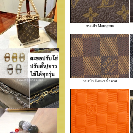
กระเป๋า Monogram
กระเป๋า Damier น้ำตาล