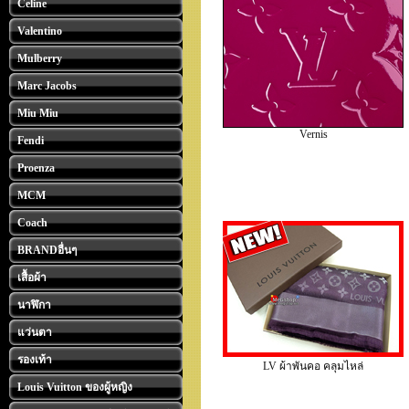
Celine
Valentino
Mulberry
Marc Jacobs
Miu Miu
Vernis
Fendi
Proenza
MCM
Coach
BRANDอื่นๆ
เสื้อผ้า
นาฬิกา
แว่นตา
รองเท้า
LV ผ้าพันคอ คลุมไหล่
Louis Vuitton ของผู้หญิง