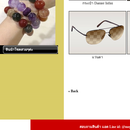
กระเป๋า Damier Infini
หินนำโชคสวยๆค่ะ
แว่นตา
« Back
สอบถามสินค้า แอด Line id: @megs