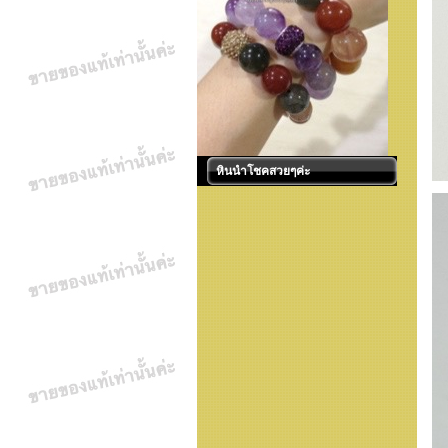
หินนำโชคสวยๆค่ะ