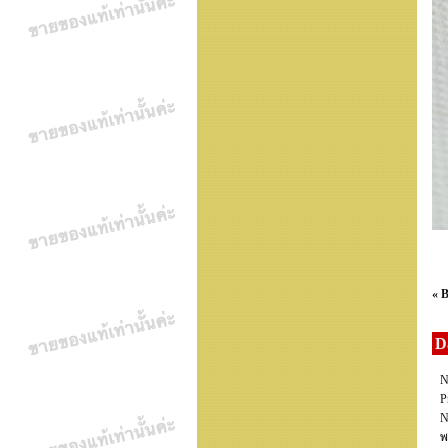
« 
D
N
P
N
พ