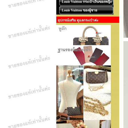
Louis Vuitton กระเป๋าเงินของหญิง
Louis Vuitton ของผู้ชาย
อุปกรณ์เสริม ดูแลกระเป๋าค่ะ