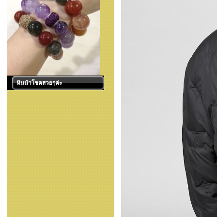
หินนำโชคสวยๆค่ะ