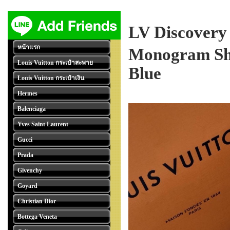
LV Discovery
หน้าแรก
Monogram Sh
Louis Vuitton กระเป๋าสะพาย
Blue
Louis Vuitton กระเป๋าเงิน
Hermes
Balenciaga
Yves Saint Laurent
Gucci
Prada
Givenchy
Goyard
Christian Dior
Bottega Veneta