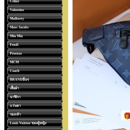
Celine
Valentino
Mulberry
Marc Jacobs
Miu Miu
Fendi
Proenza
MCM
Coach
BRANDอื่นๆ
เสื้อผ้า
นาฬิกา
แว่นตา
รองเท้า
Louis Vuitton ของผู้หญิง