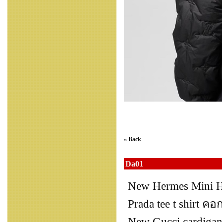
« Back
Da01
New Hermes Mini H
Prada tee t shirt ค
New Gucci cardigan