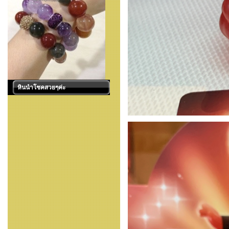
หินนำโชคสวยๆค่ะ