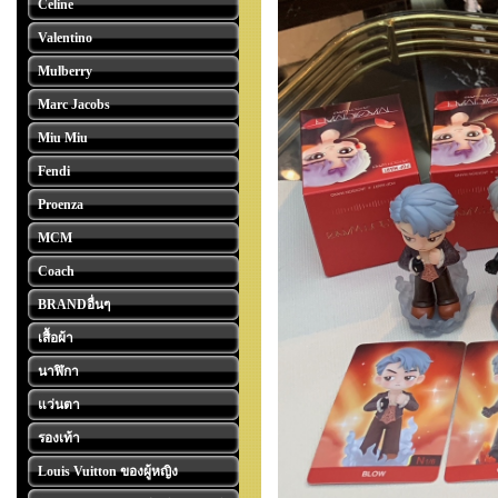
Celine
Valentino
Mulberry
Marc Jacobs
Miu Miu
Fendi
Proenza
MCM
Coach
BRANDอื่นๆ
เสื้อผ้า
นาฬิกา
แว่นตา
รองเท้า
Louis Vuitton ของผู้หญิง