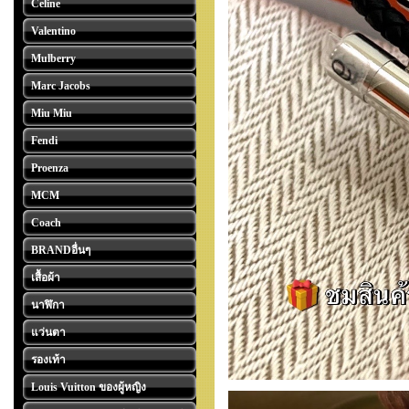
Celine
Valentino
Mulberry
Marc Jacobs
Miu Miu
Fendi
Proenza
MCM
Coach
BRANDอื่นๆ
เสื้อผ้า
นาฬิกา
แว่นตา
รองเท้า
Louis Vuitton ของผู้หญิง