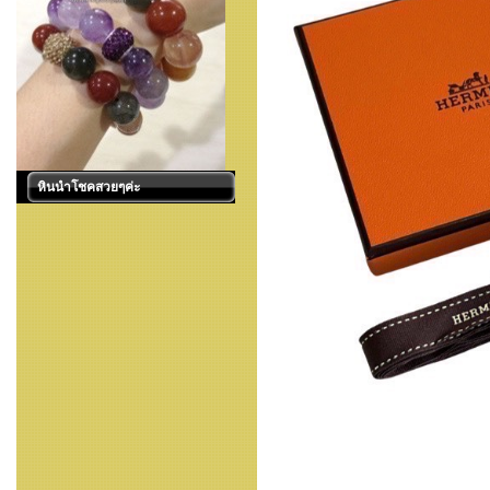
หินนำโชคสวยๆค่ะ