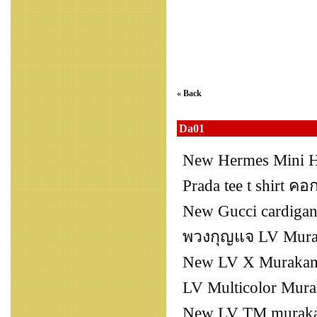
« Back
Da01
New Hermes Mini H
Prada tee t shirt ค
New Gucci cardigan
พวงกุญแจ LV Murak
New LV X Murakami
LV Multicolor Mura
New LV TM muraka