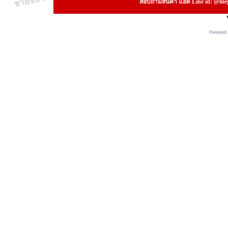
สอบถามสินค้า แอด Line id: @megs