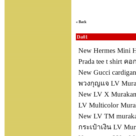
« Back
Da01
New Hermes Mini H
Prada tee t shirt ค
New Gucci cardigan
พวงกุญแจ LV Murak
New LV X Murakami
LV Multicolor Mura
New LV TM muraka
กระเป๋าเงิน LV Mura