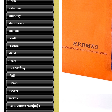
Celine
Valentino
Mulberry
Marc Jacobs
Miu Miu
Fendi
Proenza
MCM
Coach
BRANDอื่นๆ
เสื้อผ้า
นาฬิกา
แว่นตา
รองเท้า
Louis Vuitton ของผู้หญิง