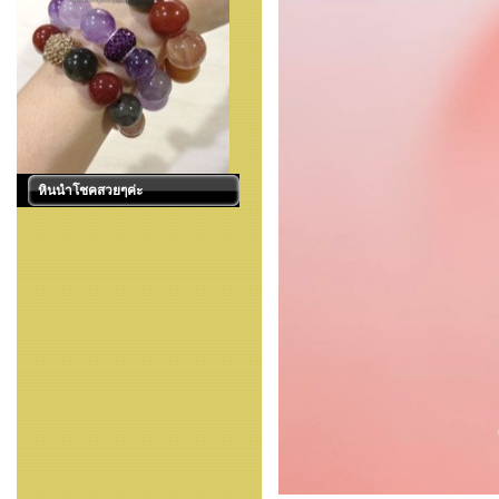
หินนำโชคสวยๆค่ะ