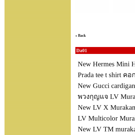
« Back
Da01
New Hermes Mini H
Prada tee t shirt ค
New Gucci cardigan
พวงกุญแจ LV Murak
New LV X Murakami
LV Multicolor Mura
New LV TM muraka