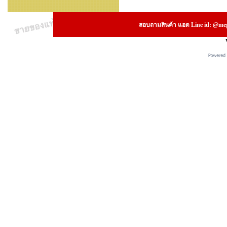
สอบถามสินค้า แอด Line id: @megs