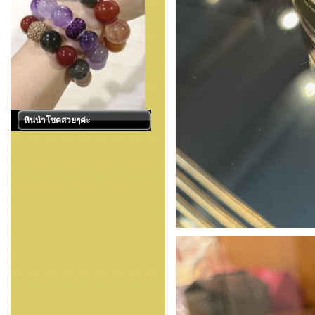
หินนำโชคสวยๆค่ะ