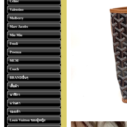
Celine
Valentino
Mulberry
Marc Jacobs
Miu Miu
Fendi
Proenza
MCM
Coach
BRANDอื่นๆ
เสื้อผ้า
นาฬิกา
แว่นตา
รองเท้า
Louis Vuitton ของผู้หญิง