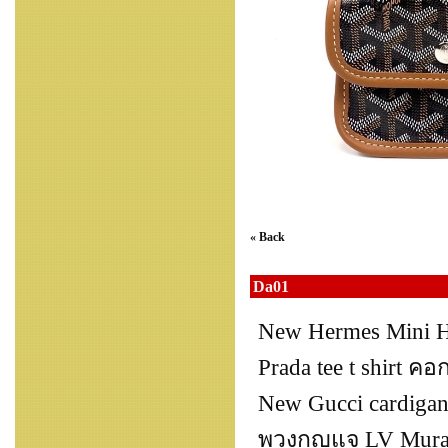
« Back
Da01
New Hermes Mini H
Prada tee t shirt ค
New Gucci cardigan
พวงกุญแจ LV Murak