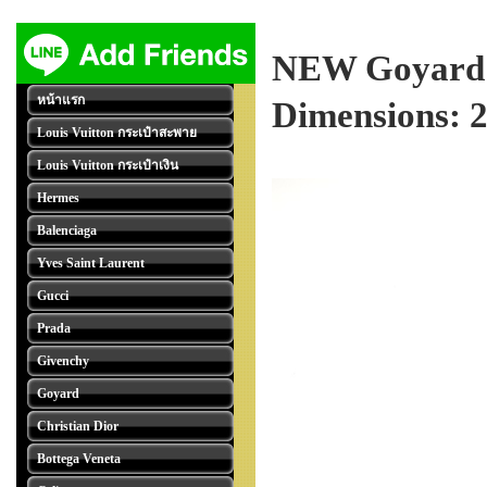
NEW Goyard An
หน้าแรก
Dimensions: 2
Louis Vuitton กระเป๋าสะพาย
Louis Vuitton กระเป๋าเงิน
Hermes
Balenciaga
Yves Saint Laurent
Gucci
Prada
Givenchy
Goyard
Christian Dior
Bottega Veneta