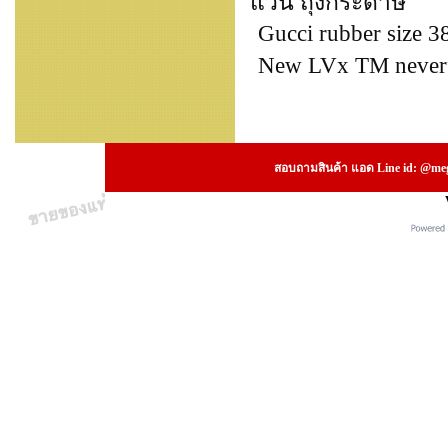
แว่น ถุงกระดาษ
Gucci rubber size 3
New LVx TM neverfu
สอบถามสินค้า แอด Line id: @megs