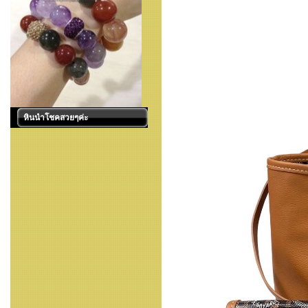
หินนำโชคสวยๆค่ะ