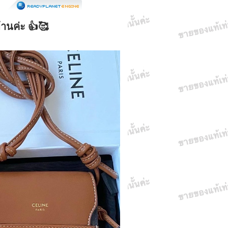
้านค่ะ 👍🥰