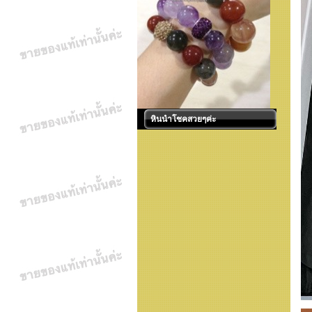
หินนำโชคสวยๆค่ะ