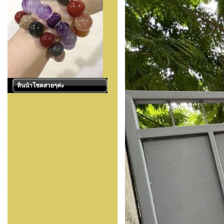
หินนำโชคสวยๆค่ะ