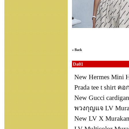
« Back
Da01
New Hermes Mini H
Prada tee t shirt ค
New Gucci cardigan
พวงกุญแจ LV Murak
New LV X Murakami
LV Multicolor Mura