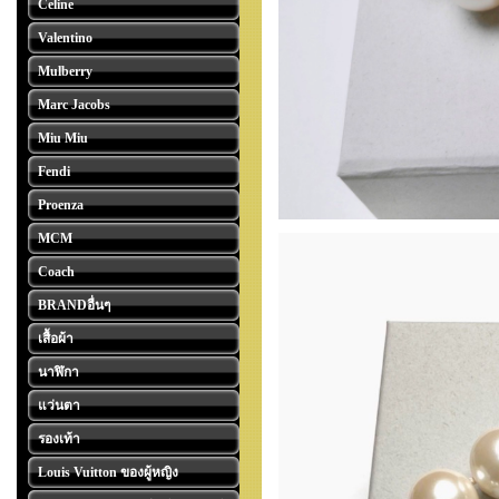
Celine
Valentino
Mulberry
Marc Jacobs
Miu Miu
Fendi
Proenza
MCM
Coach
BRANDอื่นๆ
เสื้อผ้า
นาฬิกา
แว่นตา
รองเท้า
Louis Vuitton ของผู้หญิง