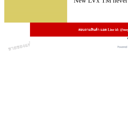
New LVx TM neverfu
สอบถามสินค้า แอด Line id: @megs