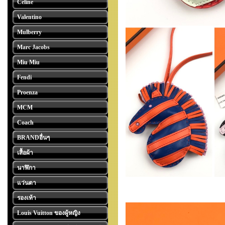
Celine
Valentino
Mulberry
Marc Jacobs
Miu Miu
Fendi
Proenza
MCM
Coach
BRANDอื่นๆ
เสื้อผ้า
นาฬิกา
แว่นตา
รองเท้า
Louis Vuitton ของผู้หญิง