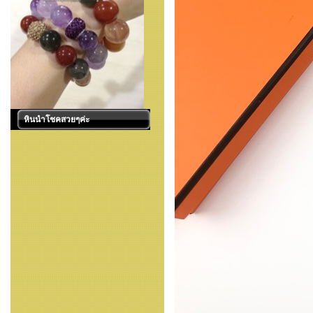
หินนำโชคสวยๆค่ะ