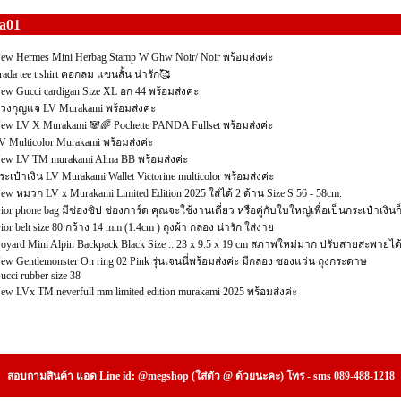
a01
ew Hermes Mini Herbag Stamp W Ghw Noir/ Noir พร้อมส่งค่ะ
rada tee t shirt คอกลม แขนสั้น น่ารัก🥰
ew Gucci cardigan Size XL อก 44 พร้อมส่งค่ะ
วงกุญแจ LV Murakami พร้อมส่งค่ะ
ew LV X Murakami 🐼🌈 Pochette PANDA Fullset พร้อมส่งค่ะ
V Multicolor Murakami พร้อมส่งค่ะ
ew LV TM murakami Alma BB พร้อมส่งค่ะ
ระเป๋าเงิน LV Murakami Wallet Victorine multicolor พร้อมส่งค่ะ
ew หมวก LV x Murakami Limited Edition 2025 ใส่ได้ 2 ด้าน Size S 56 - 58cm.
ior phone bag มีช่องซิป ช่องการ์ด คุณจะใช้งานเดี่ยว หรือคู่กับใบใหญ่เพื่อเป็นกระเป๋าเงินก็
ior belt size 80 กว้าง 14 mm (1.4cm ) ถุงผ้า กล่อง น่ารัก ใส่ง่าย
oyard Mini Alpin Backpack Black Size :: 23 x 9.5 x 19 cm สภาพใหม่มาก ปรับสายสะพายได
ew Gentlemonster On ring 02 Pink รุ่นเจนนี่พร้อมส่งค่ะ มีกล่อง ซองแว่น ถุงกระดาษ
ucci rubber size 38
ew LVx TM neverfull mm limited edition murakami 2025 พร้อมส่งค่ะ
สอบถามสินค้า แอด Line id: @megshop (ใส่ตัว @ ด้วยนะคะ) โทร - sms 089-488-1218