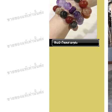
หินนำโชคสวยๆค่ะ