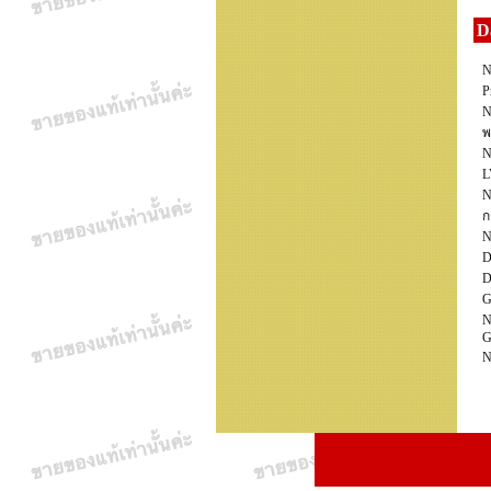
D
N
P
N
พ
N
L
N
ก
N
D
D
G
N
G
N