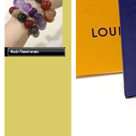
หินนำโชคสวยๆค่ะ