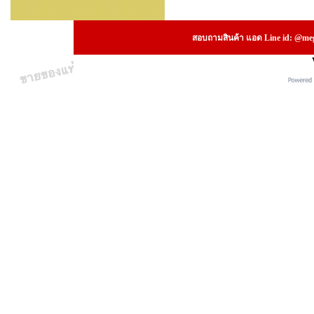
สอบถามสินค้า แอด Line id: @megs