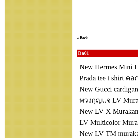
« Back
Da01
New Hermes Mini H
Prada tee t shirt ค
New Gucci cardigan
พวงกุญแจ LV Murak
New LV X Murakami
LV Multicolor Mura
New LV TM muraka