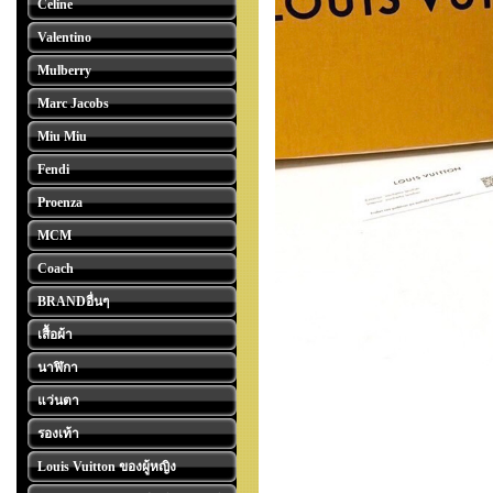
Celine
Valentino
Mulberry
Marc Jacobs
Miu Miu
Fendi
Proenza
MCM
Coach
BRANDอื่นๆ
เสื้อผ้า
นาฬิกา
แว่นตา
รองเท้า
Louis Vuitton ของผู้หญิง