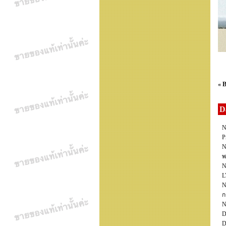
« 
D
N
P
N
พ
N
L
N
ก
N
D
D