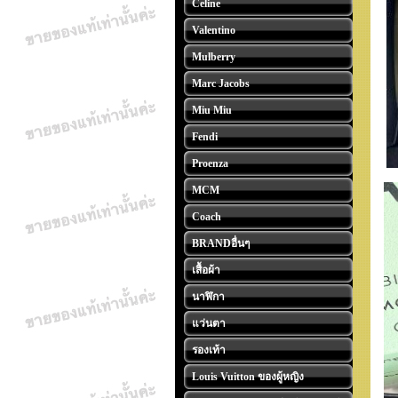
Celine
Valentino
Mulberry
Marc Jacobs
Miu Miu
Fendi
Proenza
MCM
Coach
BRANDอื่นๆ
เสื้อผ้า
นาฬิกา
แว่นตา
รองเท้า
Louis Vuitton ของผู้หญิง