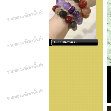
หินนำโชคสวยๆค่ะ