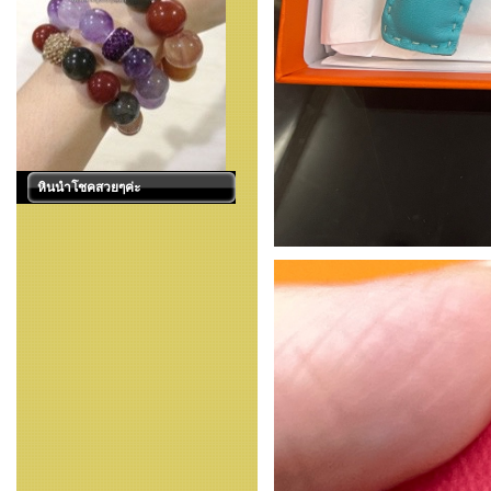
หินนำโชคสวยๆค่ะ