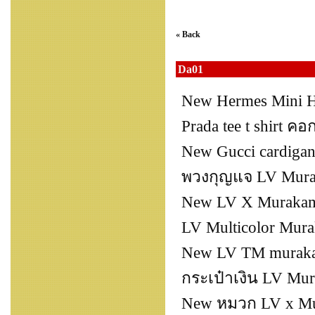
« Back
Da01
New Hermes Mini H
Prada tee t shirt ค
New Gucci cardigan
พวงกุญแจ LV Murak
New LV X Murakami
LV Multicolor Mura
New LV TM muraka
กระเป๋าเงิน LV Mura
New หมวก LV x Mura