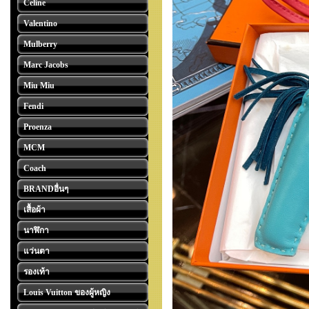
Celine
Valentino
Mulberry
Marc Jacobs
Miu Miu
Fendi
Proenza
MCM
Coach
BRANDอื่นๆ
เสื้อผ้า
นาฬิกา
แว่นตา
รองเท้า
Louis Vuitton ของผู้หญิง