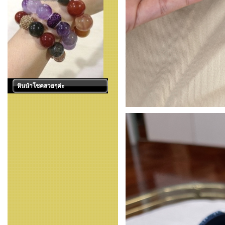
หินนำโชคสวยๆค่ะ