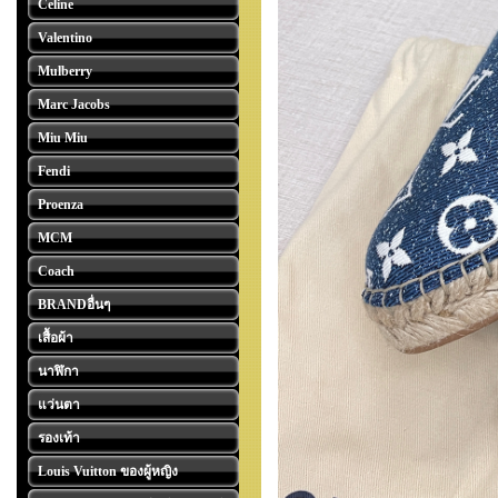
Celine
Valentino
Mulberry
Marc Jacobs
Miu Miu
Fendi
Proenza
MCM
Coach
BRANDอื่นๆ
เสื้อผ้า
นาฬิกา
แว่นตา
รองเท้า
Louis Vuitton ของผู้หญิง