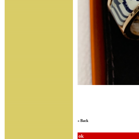
« Back
ok