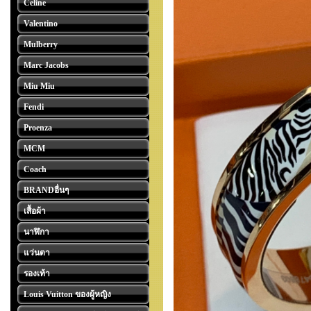
Celine
Valentino
Mulberry
Marc Jacobs
Miu Miu
Fendi
Proenza
MCM
Coach
BRANDอื่นๆ
เสื้อผ้า
นาฬิกา
แว่นตา
รองเท้า
Louis Vuitton ของผู้หญิง