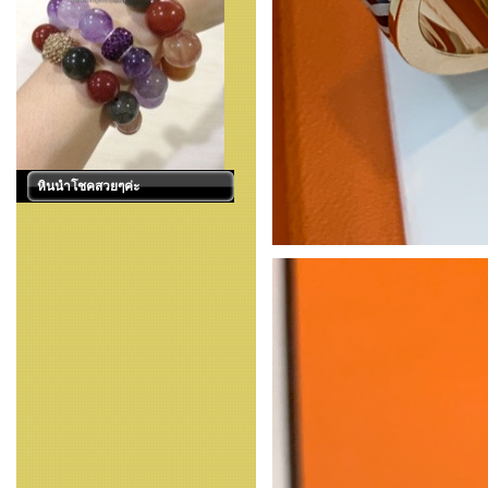
หินนำโชคสวยๆค่ะ