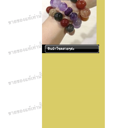
หินนำโชคสวยๆค่ะ