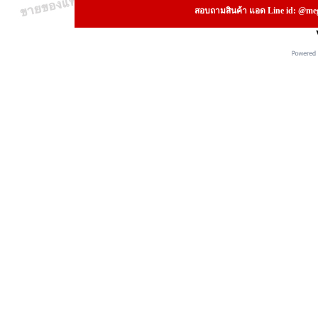
สอบถามสินค้า แอด Line id: @megs