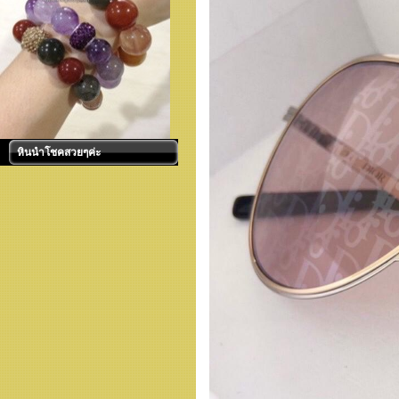
หินนำโชคสวยๆค่ะ