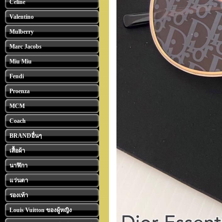
Celine
Valentino
Mulberry
Marc Jacobs
Miu Miu
Fendi
Proenza
MCM
Coach
BRANDอื่นๆ
เสื้อผ้า
นาฬิกา
แว่นตา
รองเท้า
Louis Vuitton ของผู้หญิง