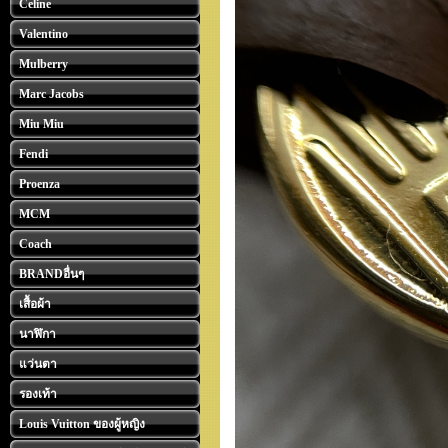
Celine
Valentino
Mulberry
Marc Jacobs
Miu Miu
Fendi
Proenza
MCM
Coach
BRANDอื่นๆ
เสื้อผ้า
นาฬิกา
แว่นตา
รองเท้า
Louis Vuitton ของผู้หญิง