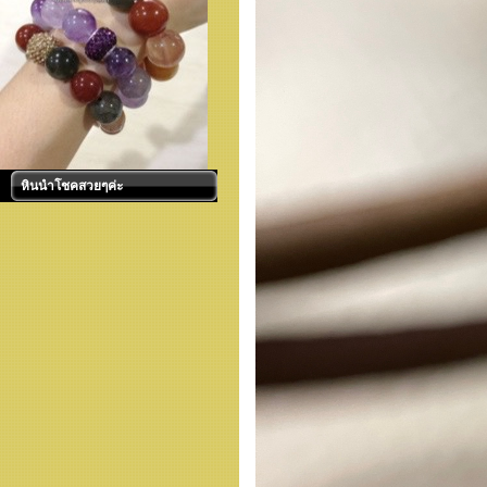
หินนำโชคสวยๆค่ะ