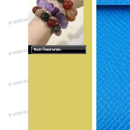
หินนำโชคสวยๆค่ะ