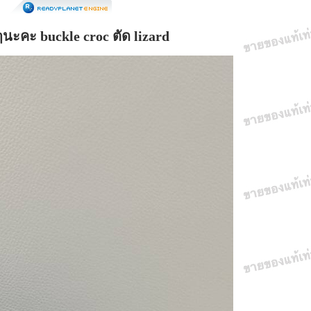
นะคะ buckle croc ตัด lizard