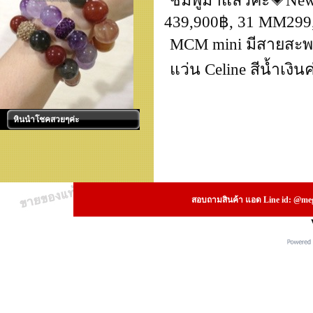
ชมพูมาแล้วค่ะ💗New
439,900฿, 31 MM299
MCM mini มีสายสะพา
แว่น Celine สีน้ำเงินค
หินนำโชคสวยๆค่ะ
สอบถามสินค้า แอด Line id: @megs