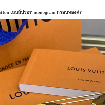
uitton เลนส์ปรอท monogram กรอบทองค่ะ