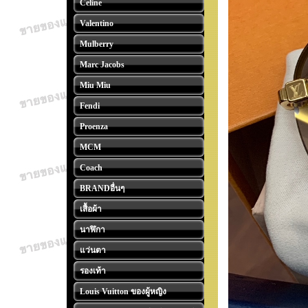
Celine
Valentino
Mulberry
Marc Jacobs
Miu Miu
Fendi
Proenza
MCM
Coach
BRANDอื่นๆ
เสื้อผ้า
นาฬิกา
แว่นตา
รองเท้า
Louis Vuitton ของผู้หญิง