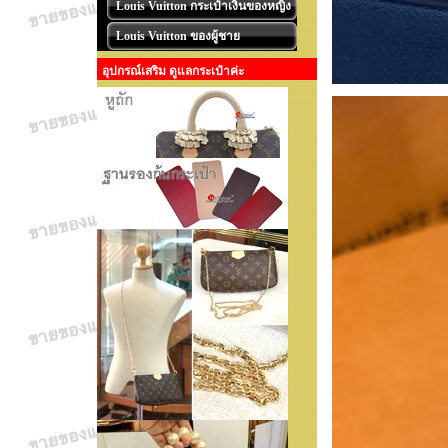
Louis Vuitton กระเป๋าเงินของหญิง
Louis Vuitton ของผู้ชาย
อุปกรณ์เสริม ดูแลกระเป๋าค่ะ