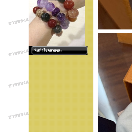
หินนำโชคสวยๆค่ะ