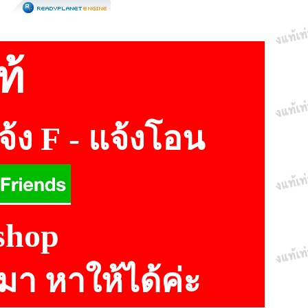
ท้
แจ้ง
F
- แจ้งโอน
shop
ักมา หาให้ได้ค่ะ