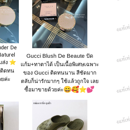
uder De
aturel
Gucci Blush De Beaute ปัด
อมส่ง
แก้ม+ทาตาได้ เป็นเนื้อพิเศษเฉพาะ
ง ติดทน
ของ Guᴄᴄi ติดทนนาน สีชัดมาก
ลยค่ะ
ตลับก็น่ารักมากๆ ใช้แล้วถูกใจ เลย
ซื้อมาขายด้วยค่ะ