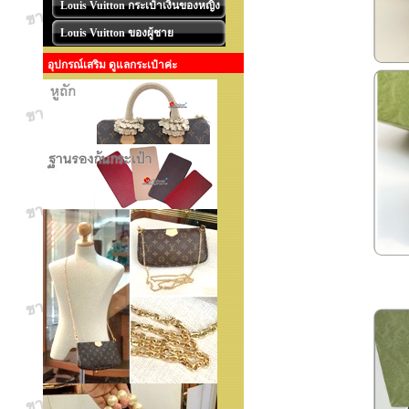
Louis Vuitton กระเป๋าเงินของหญิง
Louis Vuitton ของผู้ชาย
อุปกรณ์เสริม ดูแลกระเป๋าค่ะ