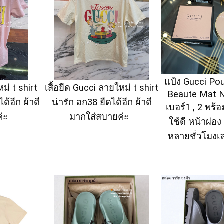
แป้ง Gucci Po
ม่ t shirt
เสื้อยืด Gucci ลายใหม่ t shirt
Beaute Mat N
ด้อีก ผ้าดี
น่ารัก อก38 ยืดได้อีก ผ้าดี
เบอร์1 , 2 พร้
่ะ
มากใส่สบายค่ะ
ใช้ดี หน้าผ่อ
หลายชั่วโมงเ