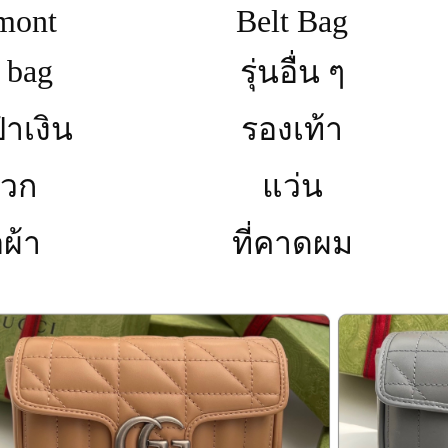
mont
Belt Bag
 bag
รุ่นอื่น ๆ
๋าเงิน
รองเท้า
วก
แว่น
อผ้า
ที่คาดผม