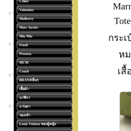
Celine
Mar
Valentino
Tote
Mulberry
Marc Jacobs
กระเป
Miu Miu
Fendi
หม
Proenza
MCM
เสื้
Coach
BRANDอื่นๆ
เสื้อผ้า
นาฬิกา
แว่นตา
รองเท้า
Louis Vuitton ของผู้หญิง