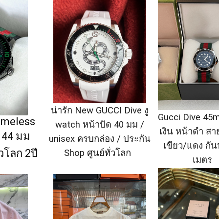
น่ารัก New GUCCI Dive งู
Gucci Dive 45
imeless
watch หน้าปัด 40 มม /
เงิน หน้าดำ ส
 44 มม
unisex ครบกล่อง / ประกัน
เขียว/แดง กัน
่วโลก 2ปี
Shop ศูนย์ทั่วโลก
เมตร