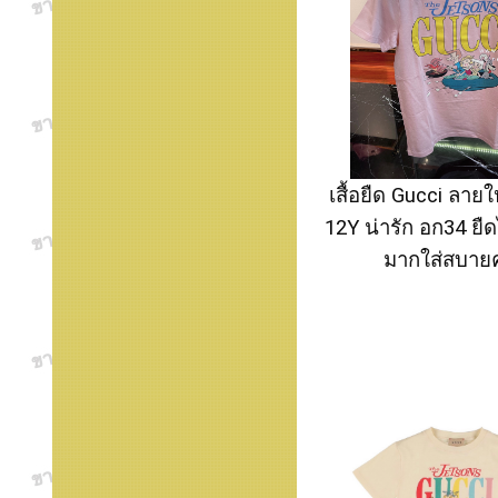
เสื้อยืด Gucci ลายให
12Y น่ารัก อก34 ยืดไ
มากใส่สบายค