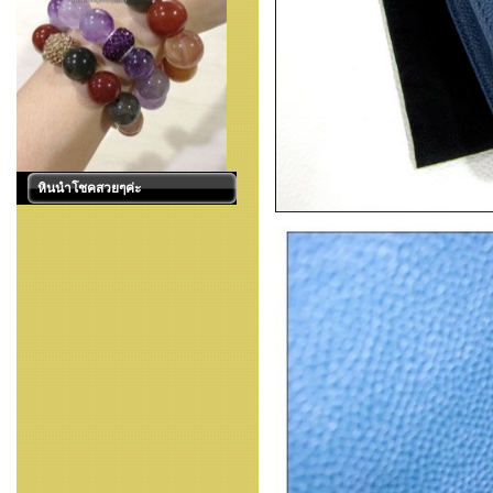
หินนำโชคสวยๆค่ะ